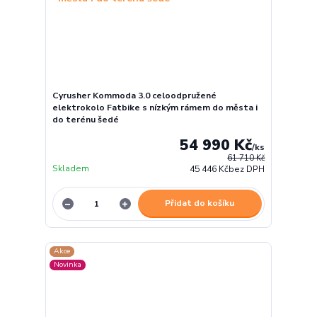
Cyrusher Kommoda 3.0 celoodpružené
elektrokolo Fatbike s nízkým rámem do města i
do terénu šedé
54 990 Kč
/
ks
61 710 Kč
Skladem
45 446 Kč
bez DPH
Přidat do košíku
Akce
Novinka