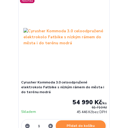
Novinka
Cyrusher Kommoda 3.0 celoodpružené
elektrokolo Fatbike s nízkým rámem do města i
do terénu modrá
54 990 Kč
/
ks
61 710 Kč
Skladem
45 446 Kč
bez DPH
Přidat do košíku