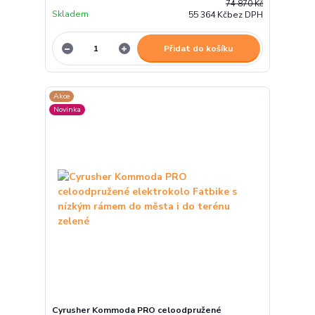
74 870 Kč
Skladem
55 364 Kč
bez DPH
Přidat do košíku
Akce
Novinka
Cyrusher Kommoda PRO celoodpružené