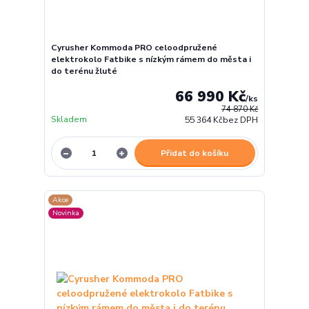
Cyrusher Kommoda PRO celoodpružené
elektrokolo Fatbike s nízkým rámem do města i
do terénu žluté
66 990 Kč
/
ks
74 870 Kč
Skladem
55 364 Kč
bez DPH
Přidat do košíku
Akce
Novinka