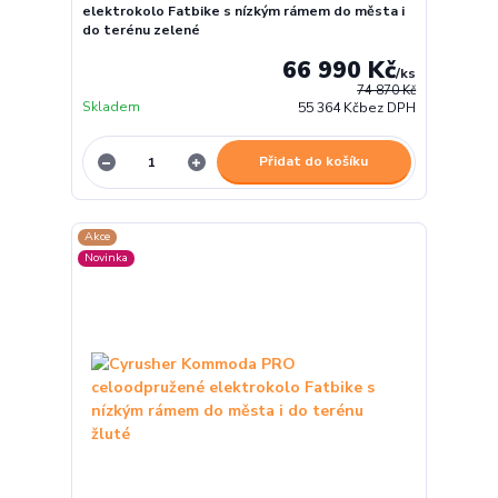
elektrokolo Fatbike s nízkým rámem do města i
do terénu zelené
66 990 Kč
/
ks
74 870 Kč
Skladem
55 364 Kč
bez DPH
Přidat do košíku
Akce
Novinka