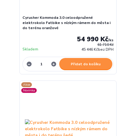
Cyrusher Kommoda 3.0 celoodpružené
elektrokolo Fatbike s nízkým rámem do města i
do terénu oranžové
54 990 Kč
/
ks
61 710 Kč
Skladem
45 446 Kč
bez DPH
Přidat do košíku
Akce
Novinka