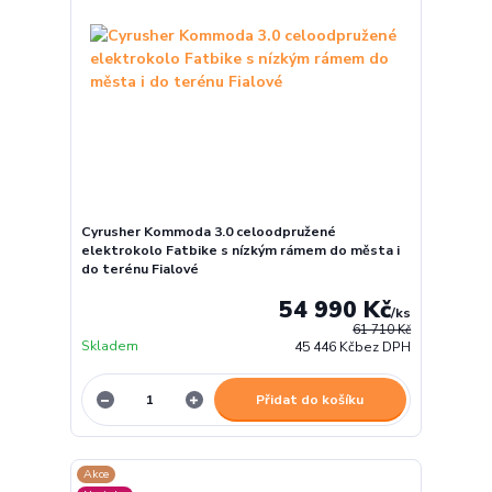
Cyrusher Kommoda 3.0 celoodpružené
elektrokolo Fatbike s nízkým rámem do města i
do terénu Fialové
54 990 Kč
/
ks
61 710 Kč
Skladem
45 446 Kč
bez DPH
Přidat do košíku
Akce