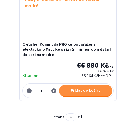
Cyrusher Kommoda PRO celoodpružené
elektrokolo Fatbike s nízkým rámem do města i
do terénu modré
66 990 Kč
/
ks
74 870 Kč
Skladem
55 364 Kč
bez DPH
Přidat do košíku
strana
z 1