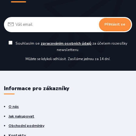
Přihlásit se
Souhlasím se
zpracováním osobních údajů
za účelem rozesílky
newsletteru.
Můžete se kdykoli odhlásit. Zasíláme jednou za 14 dní.
Informace pro zákazníky
O nás
Jak nakupovat
Obchodní podmínky
Kontakty