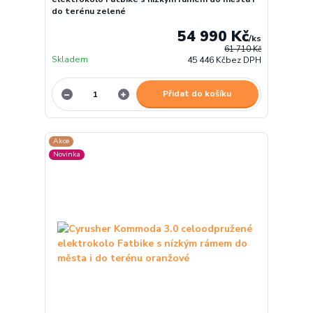
do terénu zelené
54 990 Kč
/
ks
61 710 Kč
Skladem
45 446 Kč
bez DPH
Přidat do košíku
Akce
Novinka