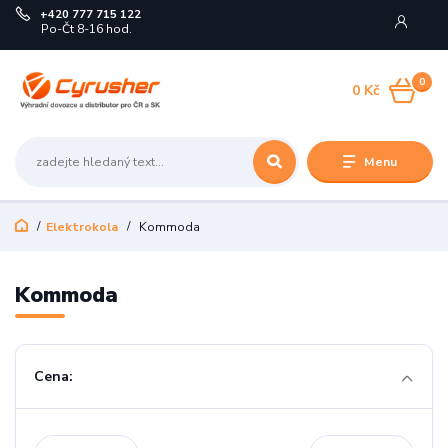
+420 777 715 122
Po-Čt 8-16 hod.
0
0 Kč
Menu
Elektrokola
Kommoda
Kommoda
Cena: