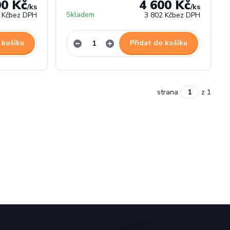
00 Kč
4 600 Kč
/
ks
/
ks
Skladem
 Kč
bez DPH
3 802 Kč
bez DPH
 košíku
Přidat do košíku
strana
z 1