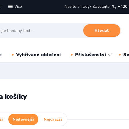
mí
Nevíte si rady? Zavolejte.
+420 
Více
Hledat
e
Vyhřívané oblečení
Příslušenství
Se
a košíky
ší
Nejlevnější
Nejdražší