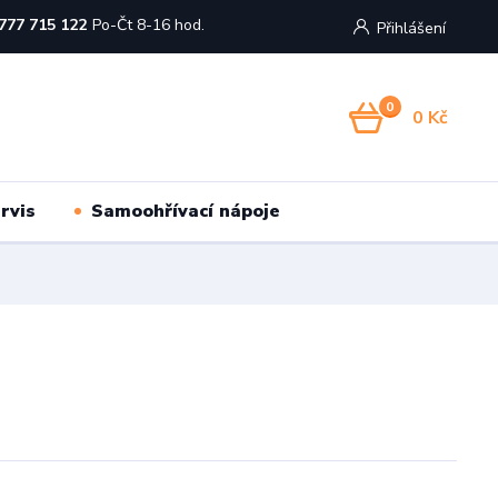
777 715 122
Po-Čt 8-16 hod.
Přihlášení
0
0 Kč
rvis
Samoohřívací nápoje