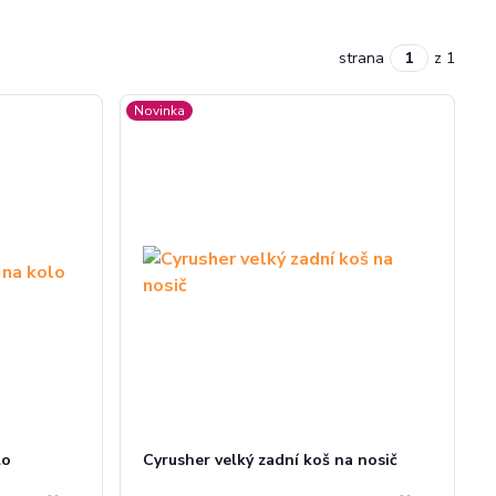
strana
z 1
Novinka
lo
Cyrusher velký zadní koš na nosič