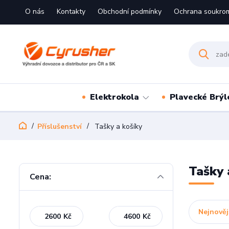
O nás
Kontakty
Obchodní podmínky
Ochrana soukro
Elektrokola
Plavecké Brýl
Příslušenství
Tašky a košíky
Tašky 
Cena:
Nejnověj
Kč
Kč