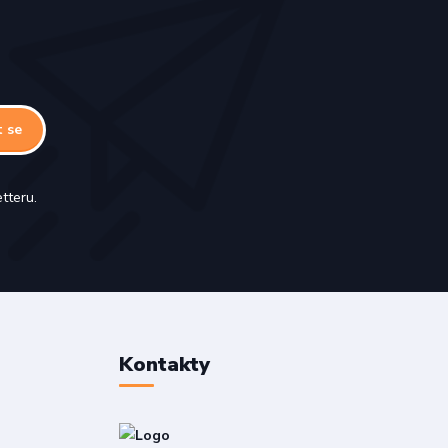
t se
tteru.
Kontakty