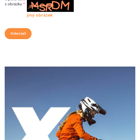
z obrázku
*
jiný obrázek