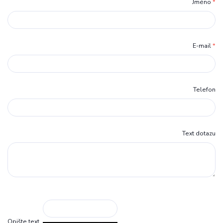
Jméno
*
E-mail
*
Telefon
Text dotazu
Opište text