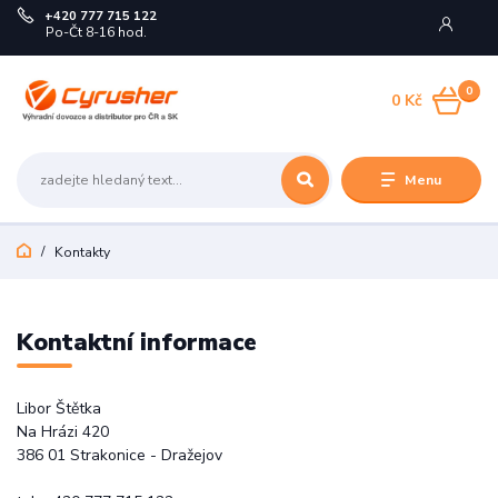
+420 777 715 122
Po-Čt 8-16 hod.
0
0 Kč
Menu
Kontakty
Kontaktní informace
Libor Štětka
Na Hrázi 420
386 01 Strakonice - Dražejov