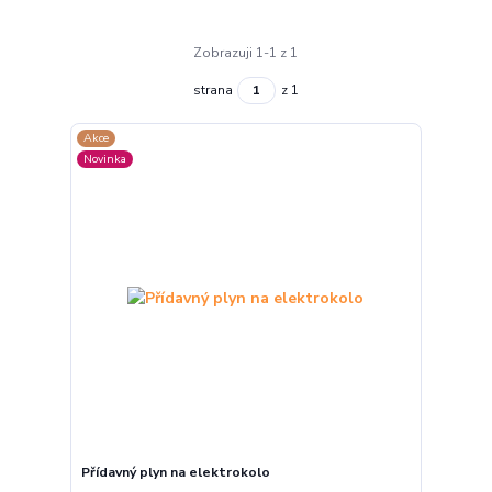
Zobrazuji 1-1 z 1
strana
z 1
Akce
Novinka
Přídavný plyn na elektrokolo