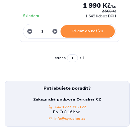
1 990 Kč
/
ks
2 500 Kč
Skladem
1 645 Kč
bez DPH
Přidat do košíku
strana
z 1
Potřebujete poradit?
Zákaznická podpora Cyrusher CZ
+420 777 715 122
Po-Čt 8-16 hod.
info@cyrusher.cz