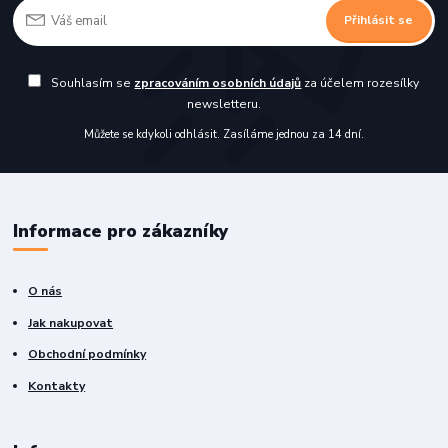
Přihlásit se
Souhlasím se
zpracováním osobních údajů
za účelem rozesílky
newsletteru.
Můžete se kdykoli odhlásit. Zasíláme jednou za 14 dní.
Informace pro zákazníky
O nás
Jak nakupovat
Obchodní podmínky
Kontakty