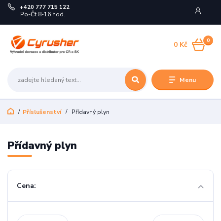
+420 777 715 122
Po-Čt 8-16 hod.
0
0 Kč
Menu
Příslušenství
Přídavný plyn
Přídavný plyn
Cena: