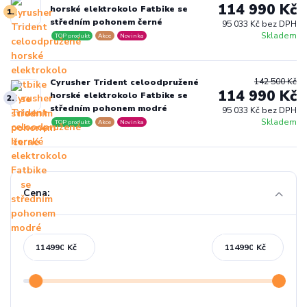
114 990 Kč
horské elektrokolo Fatbike se
1.
středním pohonem černé
95 033 Kč bez DPH
Skladem
TOP produkt
Akce
Novinka
142 500 Kč
Cyrusher Trident celoodpružené
114 990 Kč
horské elektrokolo Fatbike se
2.
středním pohonem modré
95 033 Kč bez DPH
Skladem
TOP produkt
Akce
Novinka
Cena:
Kč
Kč