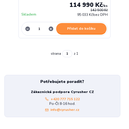
114 990 Kč
/
ks
142 500 Kč
Skladem
95 033 Kč
bez DPH
Přidat do košíku
strana
z 1
Potřebujete poradit?
Zákaznická podpora Cyrusher CZ
+420 777 715 122
Po-Čt 8-16 hod.
info@cyrusher.cz