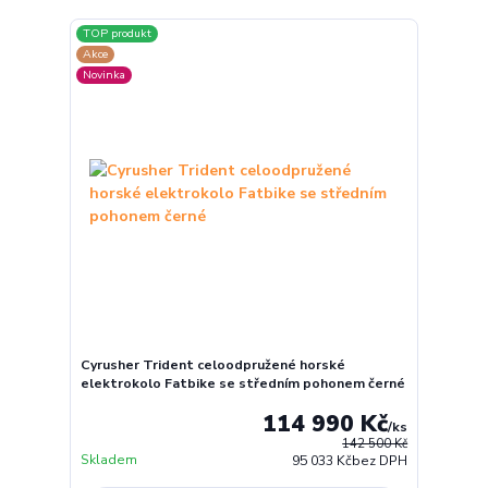
TOP produkt
Akce
Novinka
Cyrusher Trident celoodpružené horské
elektrokolo Fatbike se středním pohonem černé
114 990 Kč
/
ks
142 500 Kč
Skladem
95 033 Kč
bez DPH