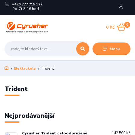
+420 777 715 122
Po-Čt 8-16 hod.
0
0 Kč
Menu
Elektrokola
Trident
Trident
Nejprodávanější
142 500 Kč
Cyrusher Trident celoodpružené