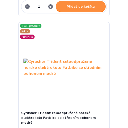
Přidat do košíku
TOP produkt
Akce
Novinka
Cyrusher Trident celoodpružené horské
elektrokolo Fatbike se středním pohonem
modré