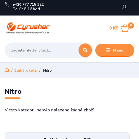
+420 777 715 122
Po-Čt 8-16 hod.
0
0 Kč
Menu
Elektrokola
Nitro
Nitro
V této kategorii nebylo nalezeno žádné zboží.