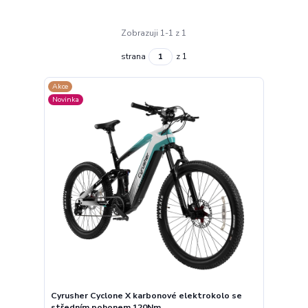
Zobrazuji 1-1 z 1
strana
z 1
Akce
Novinka
Cyrusher Cyclone X karbonové elektrokolo se
středním pohonem 120Nm