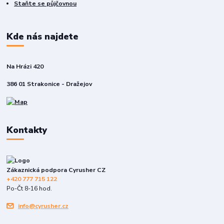
Staňte se půjčovnou
Kde nás najdete
Na Hrázi 420
386 01 Strakonice - Dražejov
Kontakty
Zákaznická podpora Cyrusher CZ
+420 777 715 122
Po-Čt 8-16 hod.
info@cyrusher.cz