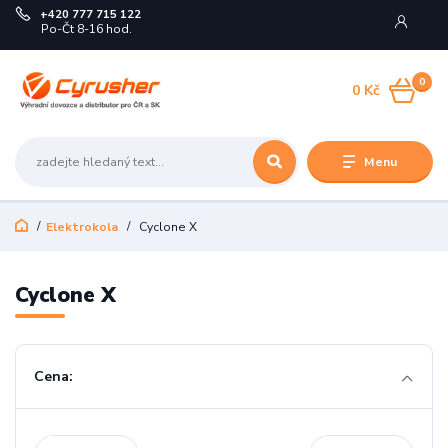
+420 777 715 122
Po-Čt 8-16 hod.
0
0 Kč
Menu
Elektrokola
Cyclone X
Cyclone X
Cena: