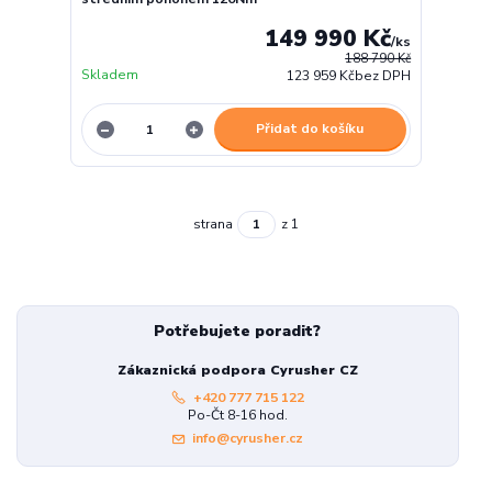
149 990 Kč
/
ks
188 790 Kč
Skladem
123 959 Kč
bez DPH
Přidat do košíku
strana
z 1
Potřebujete poradit?
Zákaznická podpora Cyrusher CZ
+420 777 715 122
Po-Čt 8-16 hod.
info@cyrusher.cz