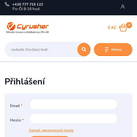
+420 777 715 122
Po-Čt 8-16 hod.
0
0 Kč
Menu
Přihlášení
Email
*
Heslo
*
Zaslat zapomenuté heslo