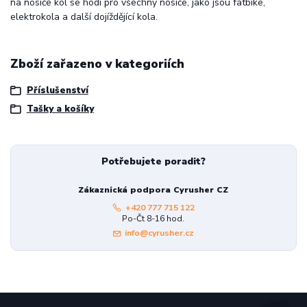
na nosiče kol se hodí pro všechny nosiče, jako jsou fatbike,
elektrokola a další dojíždějící kola.
Zboží zařazeno v kategoriích
Příslušenství
Tašky a košíky
Potřebujete poradit?
Zákaznická podpora Cyrusher CZ
+420 777 715 122
Po-Čt 8-16 hod.
info@cyrusher.cz