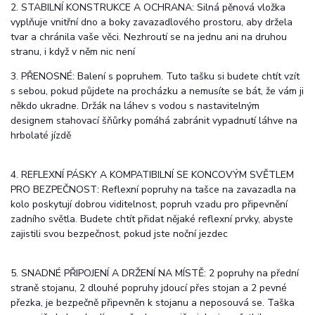
2. STABILNÍ KONSTRUKCE A OCHRANA: Silná pěnová vložka
vyplňuje vnitřní dno a boky zavazadlového prostoru, aby držela
tvar a chránila vaše věci. Nezhroutí se na jednu ani na druhou
stranu, i když v něm nic není
3. PŘENOSNÉ: Balení s popruhem. Tuto tašku si budete chtít vzít
s sebou, pokud půjdete na procházku a nemusíte se bát, že vám ji
někdo ukradne. Držák na láhev s vodou s nastavitelným
designem stahovací šňůrky pomáhá zabránit vypadnutí láhve na
hrbolaté jízdě
4. REFLEXNÍ PÁSKY A KOMPATIBILNÍ SE KONCOVÝM SVĚTLEM
PRO BEZPEČNOST: Reflexní popruhy na tašce na zavazadla na
kolo poskytují dobrou viditelnost, popruh vzadu pro připevnění
zadního světla. Budete chtít přidat nějaké reflexní prvky, abyste
zajistili svou bezpečnost, pokud jste noční jezdec
5. SNADNÉ PŘIPOJENÍ A DRŽENÍ NA MÍSTĚ: 2 popruhy na přední
straně stojanu, 2 dlouhé popruhy jdoucí přes stojan a 2 pevné
přezka, je bezpečně připevněn k stojanu a neposouvá se. Taška