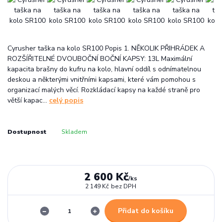
Cyrusher taška na kolo SR100 Popis 1. NĚKOLIK PŘIHRÁDEK A
ROZŠÍŘITELNÉ DVOUBOČNÍ BOČNÍ KAPSY: 13L Maximální
kapacita brašny do kufru na kolo, hlavní oddíl s odnímatelnou
deskou a některými vnitřními kapsami, které vám pomohou s
organizací malých věcí. Rozkládací kapsy na každé straně pro
větší kapac...
celý popis
Dostupnost
Skladem
2 600 Kč
/
ks
2 149 Kč
bez DPH
Přidat do košíku