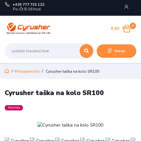
+420 777 715 122
Po-Čt 8-16 hod.
0
0 Kč
Menu
Příslušenství
Cyrusher taška na kolo SR100
Cyrusher taška na kolo SR100
Novinka