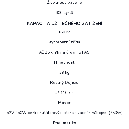
Životnost baterie
800 cyklů
KAPACITA UŽITEČNÉHO ZATÍŽENÍ
160 kg
Rychlostní třída
Až 25 km/h na úrovni 5 PAS
Hmotnost
39 kg
Realný Dojezd
až 110 km
Motor
52V 250W bezkomutátorový motor se zadním nábojem (750W)
Pneumatiky