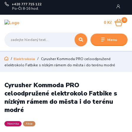
+420 777 715 122
Po-Čt 8-16 hod.
0
0 Kč
Menu
Elektrokola
Cyrusher Kommoda PRO celoodpružené
elektrokolo Fatbike s nízkým rámem do města i do terénu modré
Cyrusher Kommoda PRO
celoodpružené elektrokolo Fatbike s
nízkým rámem do města i do terénu
modré
Novinka
Akce