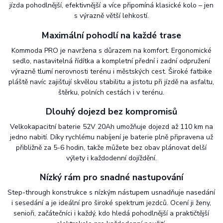
jízda pohodlnější, efektivnější a více připomíná klasické kolo – jen
s výrazně větší lehkostí.
Maximální pohodlí na každé trase
Kommoda PRO je navržena s důrazem na komfort. Ergonomické
sedlo, nastavitelná řídítka a kompletní přední i zadní odpružení
výrazně tlumí nerovnosti terénu i městských cest. Široké fatbike
pláště navíc zajišťují skvělou stabilitu a jistotu při jízdě na asfaltu,
štěrku, polních cestách i v terénu.
Dlouhý dojezd bez kompromisů
Velkokapacitní baterie 52V 20Ah umožňuje dojezd až 110 km na
jedno nabití. Díky rychlému nabíjení je baterie plně připravena už
přibližně za 5-6 hodin, takže můžete bez obav plánovat delší
výlety i každodenní dojíždění.
Nízký rám pro snadné nastupování
Step-through konstrukce s nízkým nástupem usnadňuje nasedání
i sesedání a je ideální pro široké spektrum jezdců. Ocení ji ženy,
senioři, začátečníci i každý, kdo hledá pohodlnější a praktičtější