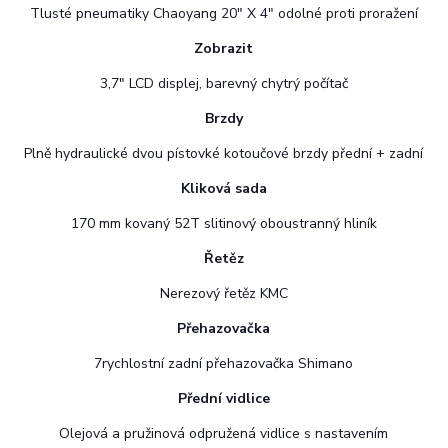
Tlusté pneumatiky Chaoyang 20" X 4" odolné proti proražení
Zobrazit
3,7" LCD displej, barevný chytrý počítač
Brzdy
Plně hydraulické dvou pístovké kotoučové brzdy přední + zadní
Kliková sada
170 mm kovaný 52T slitinový oboustranný hliník
Řetěz
Nerezový řetěz KMC
Přehazovačka
7rychlostní zadní přehazovačka Shimano
Přední vidlice
Olejová a pružinová odpružená vidlice s nastavením