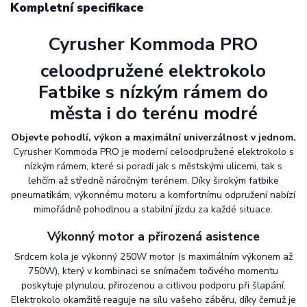
Kompletní specifikace
Cyrusher Kommoda PRO
celoodpružené elektrokolo
Fatbike s nízkým rámem do
města i do terénu modré
Objevte pohodlí, výkon a maximální univerzálnost v jednom.
Cyrusher Kommoda PRO je moderní celoodpružené elektrokolo s
nízkým rámem, které si poradí jak s městskými ulicemi, tak s
lehčím až středně náročným terénem. Díky širokým fatbike
pneumatikám, výkonnému motoru a komfortnímu odpružení nabízí
mimořádně pohodlnou a stabilní jízdu za každé situace.
Výkonný motor a přirozená asistence
Srdcem kola je výkonný 250W motor (s maximálním výkonem až
750W), který v kombinaci se snímačem točivého momentu
poskytuje plynulou, přirozenou a citlivou podporu při šlapání.
Elektrokolo okamžitě reaguje na sílu vašeho záběru, díky čemuž je