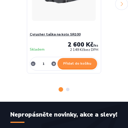
Cyrusher taška na kolo SR100
Cyrusher zadn
2 600 Kč
/
ks
Skladem
Skladem
2 149 Kč
bez DPH
Přidat do košíku
Nepropásněte novinky, akce a slevy!