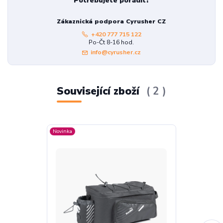
Potřebujete poradit?
Zákaznická podpora Cyrusher CZ
+420 777 715 122
Po-Čt 8-16 hod.
info@cyrusher.cz
Související zboží
2
Novinka
Novinka