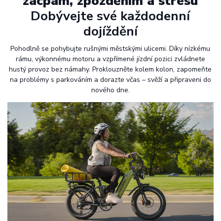
zácpám, zpožděním a stresu
Dobývejte své každodenní
dojíždění
Pohodlně se pohybujte rušnými městskými ulicemi. Díky nízkému
rámu, výkonnému motoru a vzpřímené jízdní pozici zvládnete
hustý provoz bez námahy. Proklouzněte kolem kolon, zapomeňte
na problémy s parkováním a dorazte včas – svěží a připraveni do
nového dne.