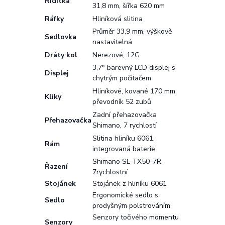
Řídítka
31,8 mm, šířka 620 mm
Ráfky
Hliníková slitina
Průměr 33,9 mm, výškově
Sedlovka
nastavitelná
Dráty kol
Nerezové, 12G
3,7" barevný LCD displej s
Displej
chytrým počítačem
Hliníkové, kované 170 mm,
Kliky
převodník 52 zubů
Zadní přehazovačka
Přehazovačka
Shimano, 7 rychlostí
Slitina hliníku 6061,
Rám
integrovaná baterie
Shimano SL-TX50-7R,
Řazení
7rychlostní
Stojánek
Stojánek z hliníku 6061
Ergonomické sedlo s
Sedlo
prodyšným polstrováním
Senzory točivého momentu
Senzory