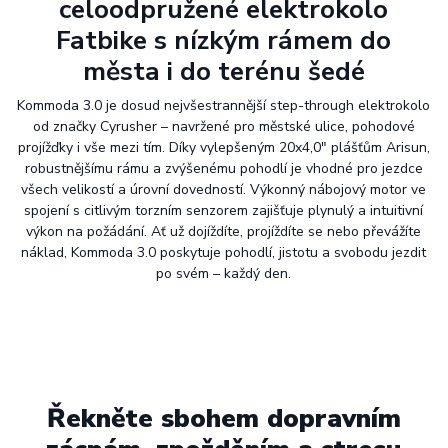
celoodpružené elektrokolo
Fatbike s nízkým rámem do
města i do terénu šedé
Kommoda 3.0 je dosud nejvšestrannější step-through elektrokolo
od značky Cyrusher – navržené pro městské ulice, pohodové
projížďky i vše mezi tím. Díky vylepšeným 20x4,0" plášťům Arisun,
robustnějšímu rámu a zvýšenému pohodlí je vhodné pro jezdce
všech velikostí a úrovní dovedností. Výkonný nábojový motor ve
spojení s citlivým torzním senzorem zajišťuje plynulý a intuitivní
výkon na požádání. Ať už dojíždíte, projíždíte se nebo převážíte
náklad, Kommoda 3.0 poskytuje pohodlí, jistotu a svobodu jezdit
po svém – každý den.
Řekněte sbohem dopravním