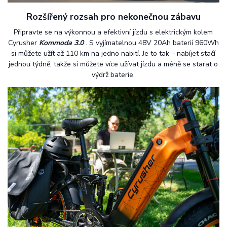
Rozšířený rozsah pro nekonečnou zábavu
Připravte se na výkonnou a efektivní jízdu s elektrickým kolem
Cyrusher
Kommoda 3.0
. S vyjímatelnou 48V 20Ah baterií 960Wh
si můžete užít až 110 km na jedno nabití. Je to tak – nabíjet stačí
jednou týdně, takže si můžete více užívat jízdu a méně se starat o
výdrž baterie.