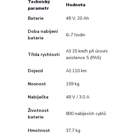
Technický
Hodnota
parametr
Baterie
48 V, 20 Ah
Doba nabíjení
6–7 hodin
baterie
Až 25 km/h při úrovni
Třída rychlosti
asistence 5 (PAS)
Dojezd
Až 110 km
Nosnost
159 kg
Nabíječka
48 V / 3.0 A
Životnost
800 nabíjecích cyklů
baterie
Hmotnost
37,7 kg