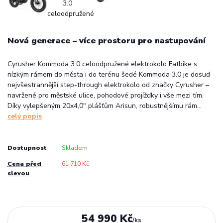
Nová generace – více prostoru pro nastupování
Cyrusher Kommoda 3.0 celoodpružené elektrokolo Fatbike s
nízkým rámem do města i do terénu šedé Kommoda 3.0 je dosud
nejvšestrannější step-through elektrokolo od značky Cyrusher –
navržené pro městské ulice, pohodové projížďky i vše mezi tím.
Díky vylepšeným 20x4,0" plášťům Arisun, robustnějšímu rám...
celý popis
Dostupnost
Skladem
Cena před
61 710 Kč
slevou
54 990 Kč
/
ks