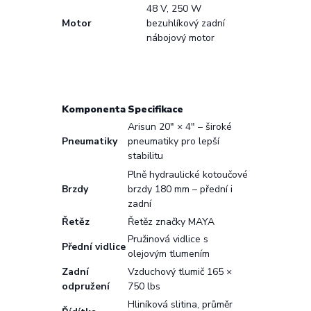
48 V, 250 W
Motor
bezuhlíkový zadní
nábojový motor
Komponenta
Specifikace
Arisun 20" × 4" – široké
Pneumatiky
pneumatiky pro lepší
stabilitu
Plně hydraulické kotoučové
Brzdy
brzdy 180 mm – přední i
zadní
Řetěz
Řetěz značky MAYA
Pružinová vidlice s
Přední vidlice
olejovým tlumením
Zadní
Vzduchový tlumič 165 ×
odpružení
750 lbs
Hliníková slitina, průměr