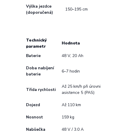
Výška jezdce
150–195 cm
(doporučená)
Technický
Hodnota
parametr
Baterie
48 V, 20 Ah
Doba nabíjení
6–7 hodin
baterie
Až 25 km/h při úrovni
Třída rychlosti
asistence 5 (PAS)
Dojezd
Až 110 km
Nosnost
159 kg
Nabíječka
48 V / 3.0 A