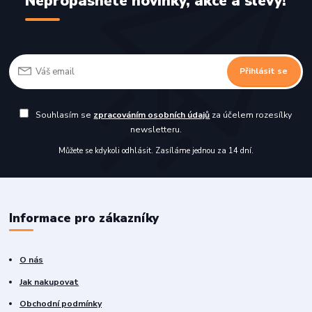
Nepropásněte novinky, akce a slevy!
Přihlásit se
Souhlasím se
zpracováním osobních údajů
za účelem rozesílky
newsletteru.
Můžete se kdykoli odhlásit. Zasíláme jednou za 14 dní.
Informace pro zákazníky
O nás
Jak nakupovat
Obchodní podmínky