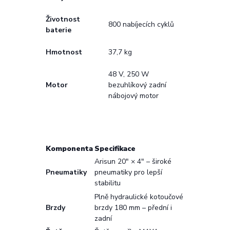
Životnost
800 nabíjecích cyklů
baterie
Hmotnost
37,7 kg
48 V, 250 W
Motor
bezuhlíkový zadní
nábojový motor
Komponenta
Specifikace
Arisun 20" × 4" – široké
Pneumatiky
pneumatiky pro lepší
stabilitu
Plně hydraulické kotoučové
Brzdy
brzdy 180 mm – přední i
zadní