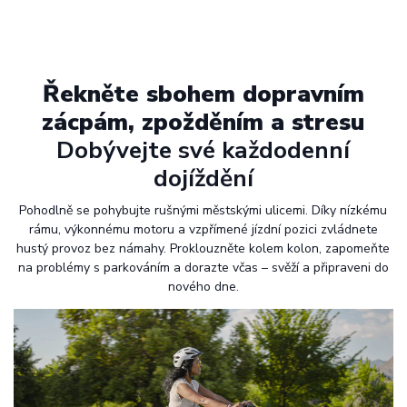
Řekněte sbohem dopravním
zácpám, zpožděním a stresu
Dobývejte své každodenní
dojíždění
Pohodlně se pohybujte rušnými městskými ulicemi. Díky nízkému
rámu, výkonnému motoru a vzpřímené jízdní pozici zvládnete
hustý provoz bez námahy. Proklouzněte kolem kolon, zapomeňte
na problémy s parkováním a dorazte včas – svěží a připraveni do
nového dne.