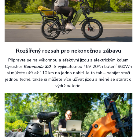
Rozšířený rozsah pro nekonečnou zábavu
Připravte se na výkonnou a efektivní jízdu s elektrickým kolem
Cyrusher
Kommoda 3.0
. S vyjímatelnou 48V 20Ah baterií 960Wh
si můžete užít až 110 km na jedno nabití. Je to tak – nabíjet stačí
jednou týdně, takže si můžete více užívat jízdu a méně se starat o
výdrž baterie.