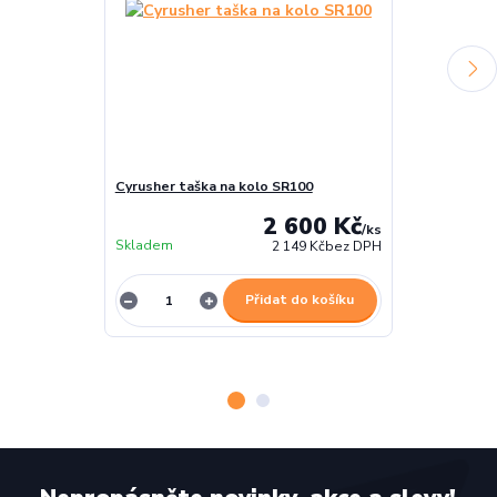
Cyrusher taška na kolo SR100
Cyrusher zadn
2 600 Kč
/
ks
Skladem
Skladem
2 149 Kč
bez DPH
Přidat do košíku