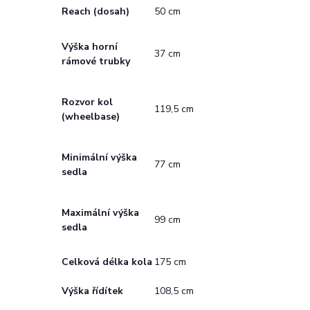
Reach (dosah)
50 cm
Výška horní
37 cm
rámové trubky
Rozvor kol
119,5 cm
(wheelbase)
Minimální výška
77 cm
sedla
Maximální výška
99 cm
sedla
Celková délka kola
175 cm
Výška řídítek
108,5 cm