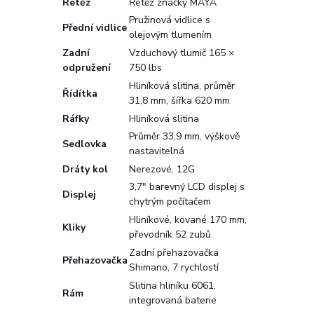
Řetěz
Řetěz značky MAYA
Pružinová vidlice s
Přední vidlice
olejovým tlumením
Zadní
Vzduchový tlumič 165 ×
odpružení
750 lbs
Hliníková slitina, průměr
Řídítka
31,8 mm, šířka 620 mm
Ráfky
Hliníková slitina
Průměr 33,9 mm, výškově
Sedlovka
nastavitelná
Dráty kol
Nerezové, 12G
3,7" barevný LCD displej s
Displej
chytrým počítačem
Hliníkové, kované 170 mm,
Kliky
převodník 52 zubů
Zadní přehazovačka
Přehazovačka
Shimano, 7 rychlostí
Slitina hliníku 6061,
Rám
integrovaná baterie