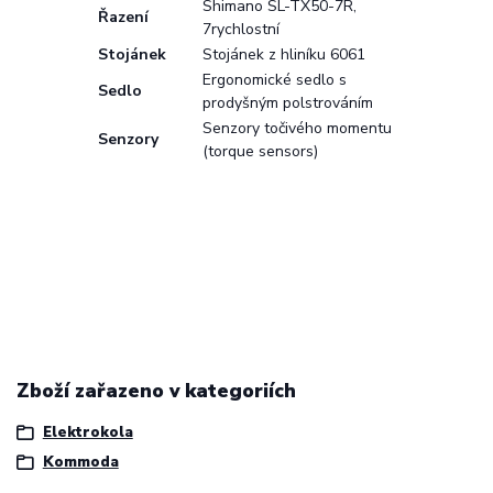
Shimano SL-TX50-7R,
Řazení
7rychlostní
Stojánek
Stojánek z hliníku 6061
Ergonomické sedlo s
Sedlo
prodyšným polstrováním
Senzory točivého momentu
Senzory
(torque sensors)
Zboží zařazeno v kategoriích
Elektrokola
Kommoda