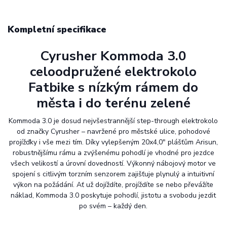
Kompletní specifikace
Cyrusher Kommoda 3.0
celoodpružené elektrokolo
Fatbike s nízkým rámem do
města i do terénu zelené
Kommoda 3.0 je dosud nejvšestrannější step-through elektrokolo
od značky Cyrusher – navržené pro městské ulice, pohodové
projížďky i vše mezi tím. Díky vylepšeným 20x4,0" plášťům Arisun,
robustnějšímu rámu a zvýšenému pohodlí je vhodné pro jezdce
všech velikostí a úrovní dovedností. Výkonný nábojový motor ve
spojení s citlivým torzním senzorem zajišťuje plynulý a intuitivní
výkon na požádání. Ať už dojíždíte, projíždíte se nebo převážíte
náklad, Kommoda 3.0 poskytuje pohodlí, jistotu a svobodu jezdit
po svém – každý den.