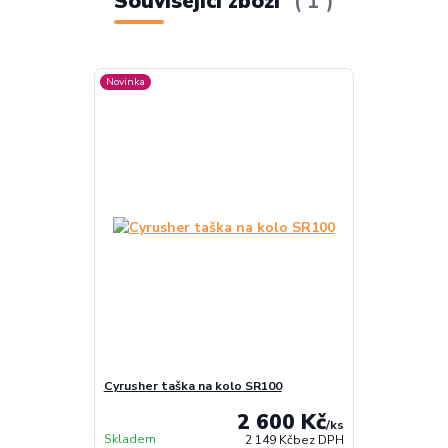
Související zboží
1
Novinka
Cyrusher taška na kolo SR100
2 600 Kč
/
ks
Skladem
2 149 Kč
bez DPH