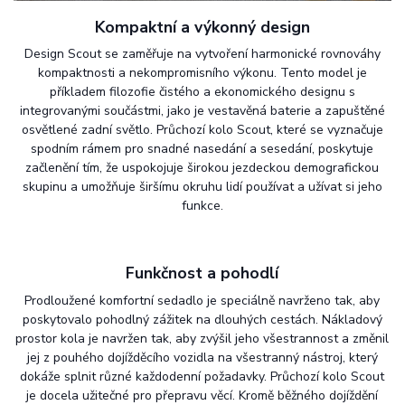
Kompaktní a výkonný design
Design Scout se zaměřuje na vytvoření harmonické rovnováhy
kompaktnosti a nekompromisního výkonu. Tento model je
příkladem filozofie čistého a ekonomického designu s
integrovanými součástmi, jako je vestavěná baterie a zapuštěné
osvětlené zadní světlo. Průchozí kolo Scout, které se vyznačuje
spodním rámem pro snadné nasedání a sesedání, poskytuje
začlenění tím, že uspokojuje širokou jezdeckou demografickou
skupinu a umožňuje širšímu okruhu lidí používat a užívat si jeho
funkce.
Funkčnost a pohodlí
Prodloužené komfortní sedadlo je speciálně navrženo tak, aby
poskytovalo pohodlný zážitek na dlouhých cestách. Nákladový
prostor kola je navržen tak, aby zvýšil jeho všestrannost a změnil
jej z pouhého dojížděcího vozidla na všestranný nástroj, který
dokáže splnit různé každodenní požadavky. Průchozí kolo Scout
je docela užitečné pro přepravu věcí. Kromě běžného dojíždění