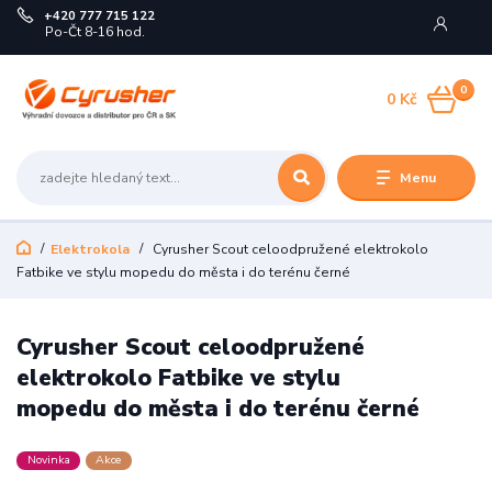
+420 777 715 122
Po-Čt 8-16 hod.
0
0 Kč
Menu
Elektrokola
Cyrusher Scout celoodpružené elektrokolo
Fatbike ve stylu mopedu do města i do terénu černé
Cyrusher Scout celoodpružené
elektrokolo Fatbike ve stylu
mopedu do města i do terénu černé
Novinka
Akce