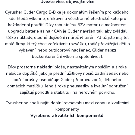
Uvezte více, objevujte více
Cyrusher Glider Cargo E-Bike je dokonalým řešením pro každého,
kdo hledá výkonné, efektivní a všestranné elektrické kolo pro
každodenní použití. Díky robustnímu 52V motoru a možnostem
upgradu baterie až na 40Ah je Glider navržen tak, aby zvládal
těžké náklady, dlouhé dojíždění i náročný terén. Ať už jste majitel
malé firmy, který chce zefektivnit rozvážku, rodič převážející děti a
vybavení, nebo outdoorový nadšenec, Glider nabízí
bezkonkurenční výkon a spolehlivost.
Díky prostorné nákladní ploše, nastavitelným nosičům a široké
nabídce doplňků, jako je přední užitkový nosič, zadní sedák nebo
boční brašny, usnadňuje Glider přepravu zboží, dětí nebo
domácích mazlíčků. Jeho široké pneumatiky a kvalitní odpružení
zajišťují pohodlí a stabilitu i na nerovném povrchu.
Cyrusher se snaží najít ideální rovnováhu mezi cenou a kvalitními
komponenty.
Vyrobeno z kvalitních komponentů.