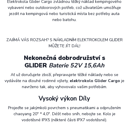
Elektrokola Glider Cargo zvládnou těžký náklad kempingového
vybavení nebo outdoorových potřeb, což uživatelům umožňuje
jezdit na kempingová nebo turistická místa bez potřeby auta
nebo batohu.
ZAJÍMÁ VÁS ROZSAH? S NÁKLADNÍM ELEKTROKOLEM GLIDER
MŮŽETE JÍT DÁL!
Nekonečná dobrodružství s
GLIDER
Baterie 52V 15,6Ah
Ať už doručujete zboží, přepravujete těžké náklady nebo se
vydáváte na dlouhé rodinné výlety,
elektrokolo Glider Cargo
je
navrženo tak, aby vyhovovalo vašim potřebám.
Vysoký výkon
Díly
Projeďte se jakýmkoli povrchem s pneumatikami a odpružením
chaoyang 20" * 4,0". Déšť nebo sníh, nebojte se. Kolo je
vodotěsné IPX5 (některé části IPX7 vodotěsné).