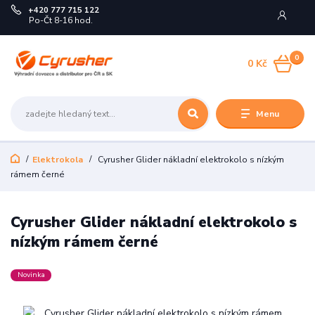
+420 777 715 122
Po-Čt 8-16 hod.
0
0 Kč
Menu
Elektrokola
Cyrusher Glider nákladní elektrokolo s nízkým
rámem černé
Cyrusher Glider nákladní elektrokolo s
nízkým rámem černé
Novinka