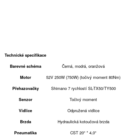
Technické specifikace
Barevné schéma
Černá, modrá, oranžová
Motor
52V 250W (750W) (točivý moment 80Nm)
Přehazovačky
Shimano 7 rychlostí SL-TX50/TY500
Senzor
Točivý moment
Vidlice
Odpružená vidlice
Brzda
Hydraulická kotoučová brzda
Pneumatika
CST 20" * 4,0"