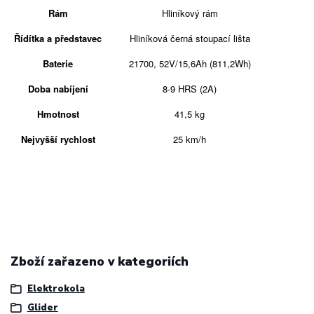
Rám
Hliníkový rám
Řídítka a představec
Hliníková černá stoupací lišta
Baterie
21700, 52V/15,6Ah (811,2Wh)
Doba nabíjení
8-9 HRS (2A)
Hmotnost
41,5 kg
Nejvyšší rychlost
25 km/h
Zboží zařazeno v kategoriích
Elektrokola
Glider