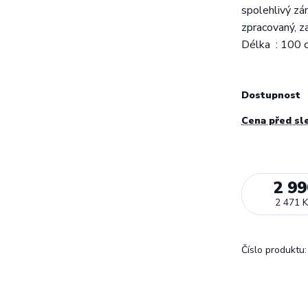
spolehlivý zá
zpracovaný, z
Délka : 100 
Dostupnost
Cena před sl
2 99
2 471 K
Číslo produktu: