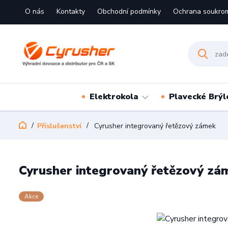
O nás
Kontakty
Obchodní podmínky
Ochrana soukro
Elektrokola
Plavecké Brýl
Příslušenství
Cyrusher integrovaný řetězový zámek
Cyrusher integrovaný řetězový zá
Akce