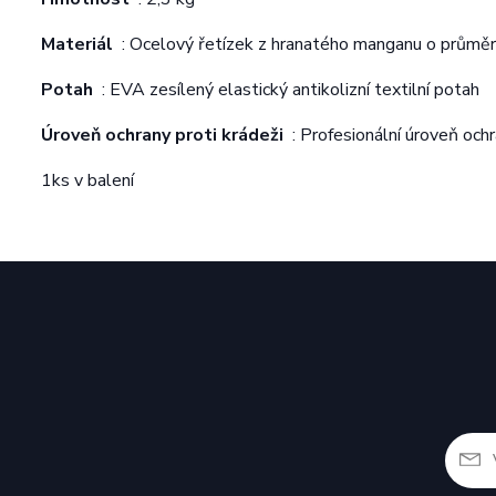
Materiál
: Ocelový řetízek z hranatého manganu o průmě
Potah
: EVA zesílený elastický antikolizní textilní potah
Úroveň ochrany proti krádeži
: Profesionální úroveň ochr
1ks v balení