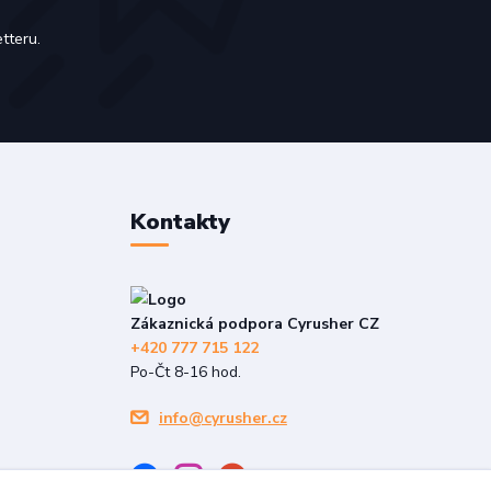
tteru.
Kontakty
Zákaznická podpora Cyrusher CZ
+420 777 715 122
Po-Čt 8-16 hod.
info@cyrusher.cz