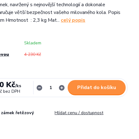
mek, navržený s nejnovější technologií a dokonale
aručuje větší bezpečnost vašeho milovaného kola. Popis
cm Hmotnost : 2,3 kg Mat...
celý popis
Skladem
evou
4 230 Kč
0 Kč
/
ks
Přidat do košíku
č
bez DPH
zámek řetězový
Hlídat cenu / dostupnost