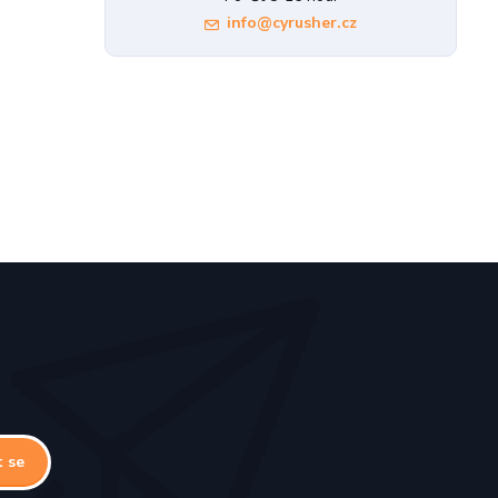
info@cyrusher.cz
t se