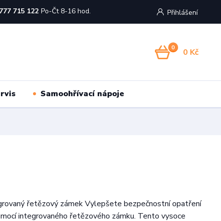
777 715 122
Po-Čt 8-16 hod.
Přihlášení
0
0 Kč
rvis
Samoohřívací nápoje
egrovaný řetězový zámek Vylepšete bezpečnostní opatření
omocí integrovaného řetězového zámku. Tento vysoce