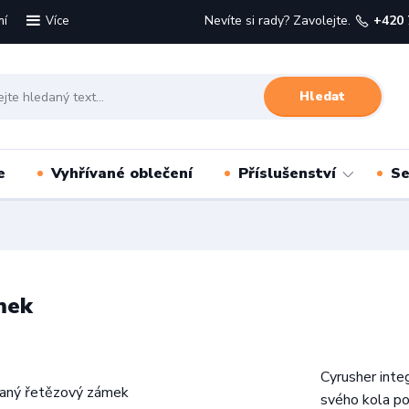
mí
Nevíte si rady? Zavolejte.
+420 
Více
Hledat
e
Vyhřívané oblečení
Příslušenství
Se
mek
Cyrusher int
svého kola p