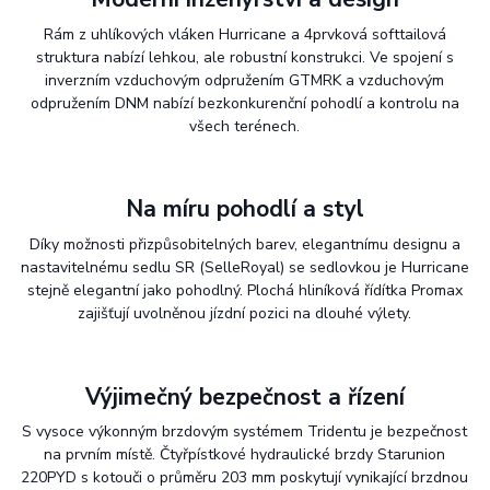
Rám z uhlíkových vláken Hurricane a 4prvková softtailová
struktura nabízí lehkou, ale robustní konstrukci. Ve spojení s
inverzním vzduchovým odpružením GTMRK a vzduchovým
odpružením DNM nabízí bezkonkurenční pohodlí a kontrolu na
všech terénech.
Na míru
pohodlí
a
styl
Díky možnosti přizpůsobitelných barev, elegantnímu designu a
nastavitelnému sedlu SR (SelleRoyal) se sedlovkou je Hurricane
stejně elegantní jako pohodlný. Plochá hliníková řídítka Promax
zajišťují uvolněnou jízdní pozici na dlouhé výlety.
Výjimečný
bezpečnost
a
řízení
S vysoce výkonným brzdovým systémem Tridentu je bezpečnost
na prvním místě. Čtyřpístkové hydraulické brzdy Starunion
220PYD s kotouči o průměru 203 mm poskytují vynikající brzdnou