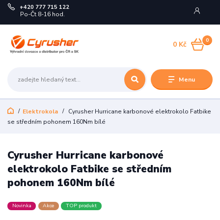
+420 777 715 122
Po-Čt 8-16 hod.
0
0 Kč
Menu
Elektrokola
Cyrusher Hurricane karbonové elektrokolo Fatbike
se středním pohonem 160Nm bílé
Cyrusher Hurricane karbonové
elektrokolo Fatbike se středním
pohonem 160Nm bílé
Novinka
Akce
TOP produkt