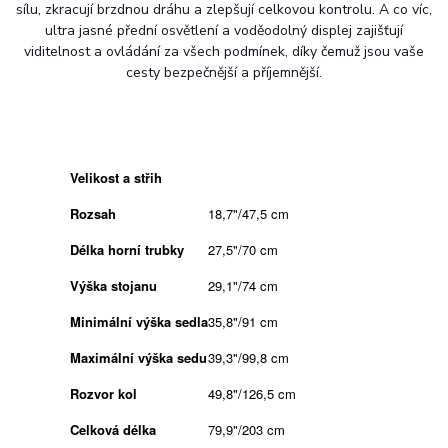
sílu, zkracují brzdnou dráhu a zlepšují celkovou kontrolu. A co víc,
ultra jasné přední osvětlení a voděodolný displej zajišťují
viditelnost a ovládání za všech podmínek, díky čemuž jsou vaše
cesty bezpečnější a příjemnější.
Velikost a střih
Rozsah
18,7"/47,5 cm
Délka horní trubky
27,5"/70 cm
Výška stojanu
29,1"/74 cm
Minimální výška sedla
35,8"/91 cm
Maximální výška sedu
39,3"/99,8 cm
Rozvor kol
49,8"/126,5 cm
Celková délka
79,9"/203 cm