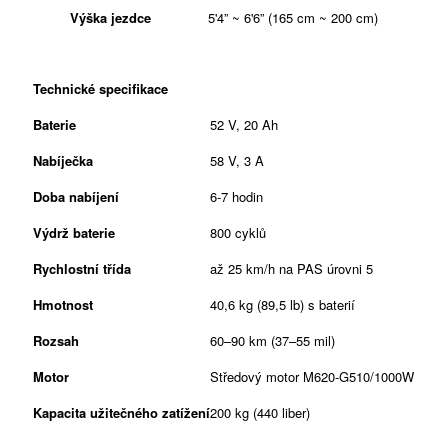
Výška jezdce
5'4” ~ 6'6” (165 cm ~ 200 cm)
Technické specifikace
Baterie
52 V, 20 Ah
Nabíječka
58 V, 3 A
Doba nabíjení
6-7 hodin
Výdrž baterie
800 cyklů
Rychlostní třída
až 25 km/h na PAS úrovni 5
Hmotnost
40,6 kg (89,5 lb) s baterií
Rozsah
60–90 km (37–55 mil)
Motor
Středový motor M620-G510/1000W
Kapacita užitečného zatížení
200 kg (440 liber)