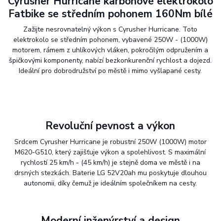
Cyrusher Hurricane karbonové elektrokolo
Fatbike se středním pohonem 160Nm bílé
Zažijte nesrovnatelný výkon s Cyrusher Hurricane. Toto
elektrokolo se středním pohonem, vybavené 250W - (1000W)
motorem, rámem z uhlíkových vláken, pokročilým odpružením a
špičkovými komponenty, nabízí bezkonkurenční rychlost a dojezd.
Ideální pro dobrodružství po městě i mimo vyšlapané cesty.
Revoluční
pevnost
a
výkon
Srdcem Cyrusher Hurricane je robustní 250W (1000W) motor
M620-G510, který zajišťuje výkon a spolehlivost. S maximální
rychlostí 25 km/h - (45 km/h) je stejně doma ve městě i na
drsných stezkách. Baterie LG 52V20ah mu poskytuje dlouhou
autonomii, díky čemuž je ideálním společníkem na cesty.
Moderní
inženýrství
a
design