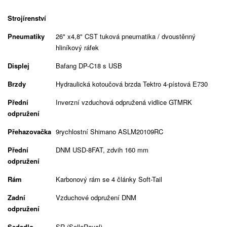
Strojírenství
Pneumatiky
26" x4,8" CST tuková pneumatika / dvoustěnný
hliníkový ráfek
Displej
Bafang DP-C18 s USB
Brzdy
Hydraulická kotoučová brzda Tektro 4-pístová E730
Přední
Inverzní vzduchová odpružená vidlice GTMRK
odpružení
Přehazovačka
9rychlostní Shimano ASLM20109RC
Přední
DNM USD-8FAT, zdvih 160 mm
odpružení
Rám
Karbonový rám se 4 články Soft-Tail
Zadní
Vzduchové odpružení DNM
odpružení
Sedadlo
SR (SelleRoyal)