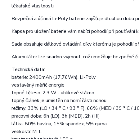
lékařské vlastnosti
Bezpečná a účinná Li-Poly baterie zajišťuje dlouhou dobu
Kapsa pro uložení baterie vám nabízí pohodlí při používání 
Sada obsahuje dálkové ovládání, díky kterému je pohodlí p
Akumulátor lze snadno vyjmout, což umožňuje bezpečné čiš
Technická data:
baterie: 2400mAh (17,76Wh), Li-Poly
vestavěný měřič energie
topné těleso: 2,3 W - uhlíkové vlákno
topný článek je umístěn na horní části nohou
režimy: 33% (LO / 34 ° C / 93 ° F), 66% (MED / 39 ° C / 10
pracovní doba: 6h (LO), 3h (MED), 2h (HI)
látka: 80% bavlna, 15% spandex, 5% guma
velikosti: M, L