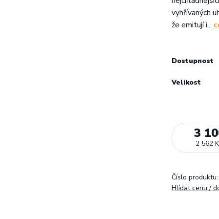
nejchladnějšíc
vyhřívaných uh
že emitují i...
c
Dostupnost
Velikost
3 10
2 562 K
Číslo produktu:
Hlídat cenu / 