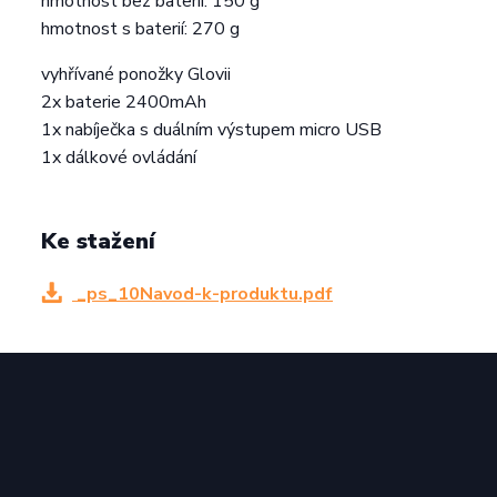
hmotnost bez baterií: 150 g
hmotnost s baterií: 270 g
vyhřívané ponožky Glovii
2x baterie 2400mAh
1x nabíječka s duálním výstupem micro USB
1x dálkové ovládání
Ke stažení
_ps_10Navod-k-produktu.pdf