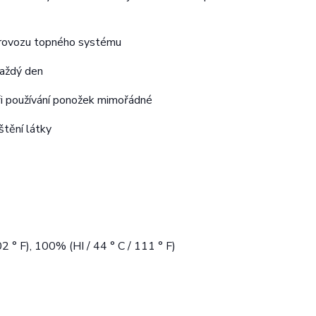
 provozu topného systému
každý den
ři používání ponožek mimořádné
tění látky
2 ° F), 100% (HI / 44 ° C / 111 ° F)