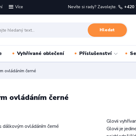
mí
Nevíte si rady? Zavolejte.
+420 
Více
Hledat
e
Vyhřívané oblečení
Příslušenství
Se
ým ovládáním černé
vým ovládáním černé
Glovii vyhřív
Glovii je jed