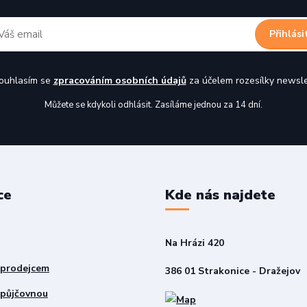
Přihlási
uhlasím se
zpracováním osobních údajů
za účelem rozesílky newsle
Můžete se kdykoli odhlásit. Zasíláme jednou za 14 dní.
ce
Kde nás najdete
Na Hrázi 420
 prodejcem
386 01 Strakonice - Dražejov
 půjčovnou