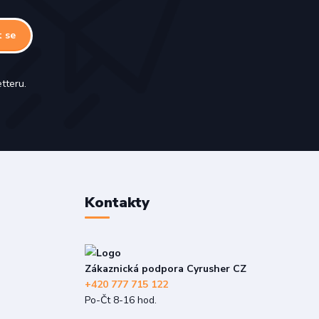
t se
tteru.
Kontakty
Zákaznická podpora Cyrusher CZ
+420 777 715 122
Po-Čt 8-16 hod.