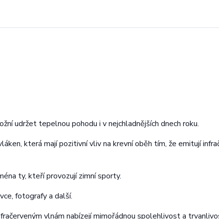
ožní udržet tepelnou pohodu i v nejchladnějších dnech roku.
láken, která mají pozitivní vliv na krevní oběh tím, že emitují infr
na ty, kteří provozují zimní sporty.
vce, fotografy a další.
nfračerveným vlnám nabízejí mimořádnou spolehlivost a trvanlivos