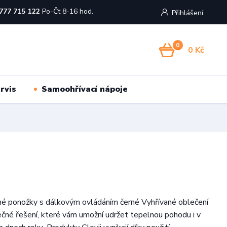
777 715 122
Po-Čt 8-16 hod.
Přihlášení
0
0 Kč
rvis
Samoohřívací nápoje
ané ponožky s dálkovým ovládáním černé Vyhřívané oblečení
inečné řešení, které vám umožní udržet tepelnou pohodu i v