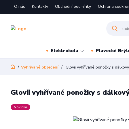
O nás
Kontakty
Obchodní podmínky
Ochrana soukro
Elektrokola
Plavecké Brýl
Vyhřívané oblečení
Glovii vyhřívané ponožky s dálkov
Glovii vyhřívané ponožky s dálko
Novinka