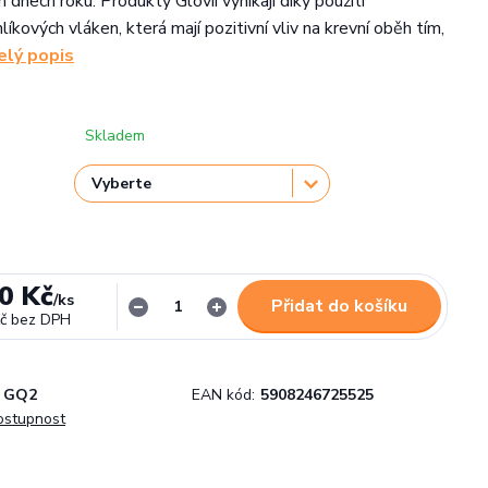
h dnech roku. Produkty Glovii vynikají díky použití
líkových vláken, která mají pozitivní vliv na krevní oběh tím,
elý popis
Skladem
0 Kč
/
ks
Přidat do košíku
č
bez DPH
GQ2
EAN kód:
5908246725525
dostupnost